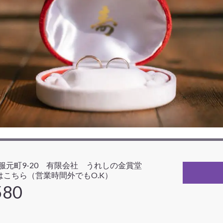
呉服元町9-20 有限会社 うれしの金賞堂
こちら（営業時間外でもO.K）
580