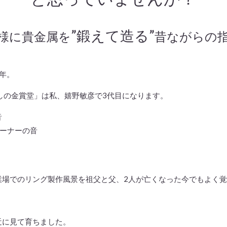
”鍛えて造る”
様に貴金属を
昔ながらの
の年。
れしの金賞堂」は私、嬉野敏彦で3代目になります。
音
バーナーの音
業場でのリング製作風景を祖父と父、2人が亡くなった今でもよく
近に見て育ちました。