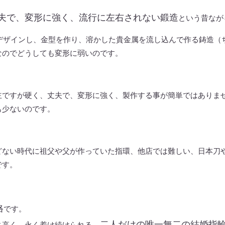
夫で、変形に強く、流行に左右されない鍛造
という昔なが
でデザインし、金型を作り、溶かした貴金属を流し込んで作る鋳造（
なのでどうしても変形に弱いのです。
主ですが硬く、丈夫で、変形に強く、製作する事が簡単ではありま
も少ないのです。
どない時代に祖父や父が作っていた指環、他店では難しい、日本刀
です。
格
です。
二人だけの唯一無二の結婚指
ィ高く、永く着け続けられる、